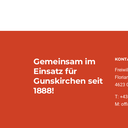
Gemeinsam im
KONT
Einsatz für
Freiwi
Floria
Gunskirchen seit
4623 
1888!
T: +4
M: off