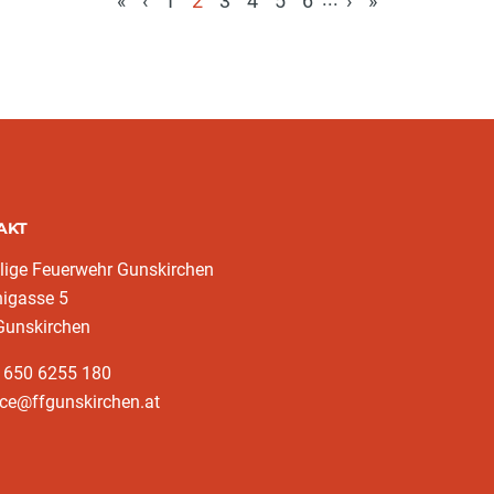
«
‹
1
2
3
4
5
6
›
»
(aktuell)
AKT
llige Feuerwehr Gunskirchen
nigasse 5
Gunskirchen
3 650 6255 180
ice@ffgunskirchen.at