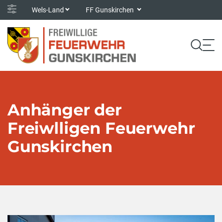
Wels-Land
FF Gunskirchen
Anhänger der
Freiwlligen Feuerwehr
Gunskirchen