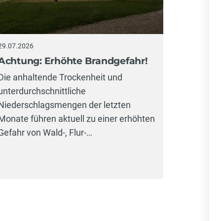
28.07.2026 
29.07.2026
Ferienp
Achtung: Erhöhte Brandgefahr!
erlebni
Die anhaltende Trockenheit und
Feuerw
unterdurchschnittliche
Wie jede
Niederschlagsmengen der letzten
Feuerweh
Monate führen aktuell zu einer erhöhten
gemeins
Gefahr von Wald-, Flur-…
Rahmen d
Zahlreic