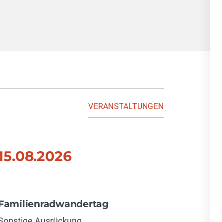
VERANSTALTUNGEN
15.08.2026
20.0
Übung 
Schlau
Familienradwandertag
Brands
Sonstige Ausrückung
GK: Gerät