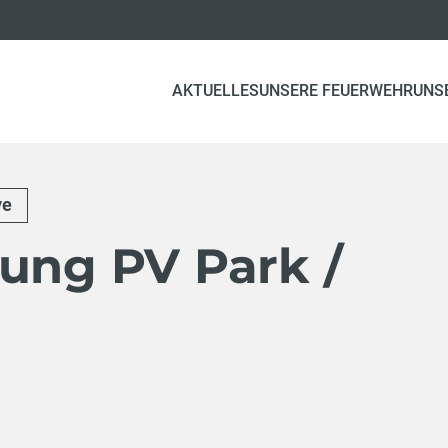
AKTUELLES
UNSERE FEUERWEHR
UNS
ve
gung PV Park /