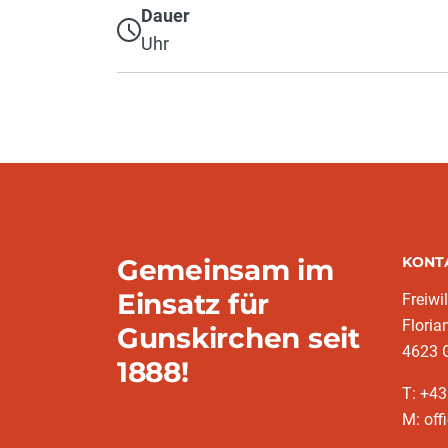
Dauer
Uhr
Gemeinsam im
KONT
Einsatz für
Freiwi
Floria
Gunskirchen seit
4623 
1888!
T: +4
M: off