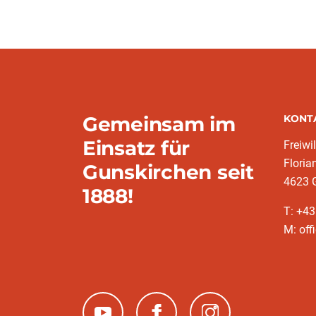
Gemeinsam im
KONT
Einsatz für
Freiwi
Floria
Gunskirchen seit
4623 
1888!
T: +4
M: off